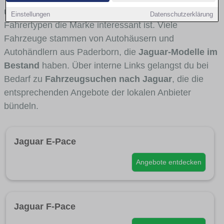
und Umlandverkehr zu sehen sind und für welche
Einstellungen
Datenschutzerklärung
Fahrertypen die Marke interessant ist. Viele
Fahrzeuge stammen von Autohäusern und
Autohändlern aus Paderborn, die
Jaguar-Modelle im
Bestand
haben. Über interne Links gelangst du bei
Bedarf zu
Fahrzeugsuchen nach Jaguar
, die die
entsprechenden Angebote der lokalen Anbieter
bündeln.
Jaguar E-Pace
Angebote entdecken
Jaguar F-Pace