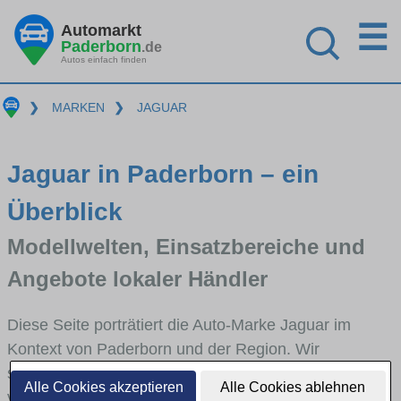
☰
Automarkt
Paderborn
.de
Autos einfach finden
❯
MARKEN
❯
JAGUAR
Jaguar in Paderborn – ein
Überblick
Modellwelten, Einsatzbereiche und
Angebote lokaler Händler
Diese Seite porträtiert die Auto-Marke Jaguar im
Kontext von Paderborn und der Region. Wir
skizzieren, in welchen Fahrzeugklassen Jaguar stark
Alle Cookies akzeptieren
Alle Cookies ablehnen
vertreten ist, welche Modellreihen häufig im Stadt-