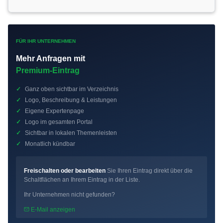
FÜR IHR UNTERNEHMEN
Mehr Anfragen mit
Premium-Eintrag
✓
Ganz oben sichtbar im Verzeichnis
✓
Logo, Beschreibung & Leistungen
✓
Eigene Expertenpage
✓
Logo im gesamten Portal
✓
Sichtbar in lokalen Themenleisten
✓
Monatlich kündbar
Freischalten oder bearbeiten
Sie Ihren Eintrag direkt über die
Schaltflächen an Ihrem Eintrag in der Liste.
Ihr Unternehmen nicht gefunden?
E-Mail anzeigen