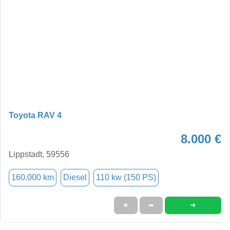
Toyota RAV 4
8.000 €
Lippstadt, 59556
160.000 km
Diesel
110 kw (150 PS)
➜
★
➦