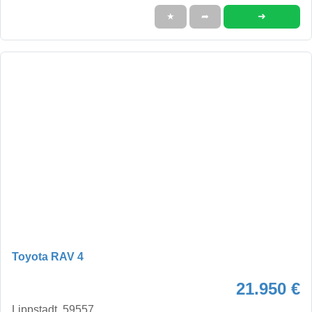
➜
★
➦
Toyota RAV 4
21.950 €
Lippstadt, 59557