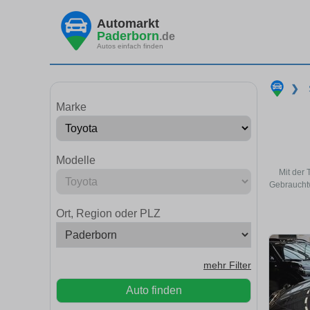
Automarkt
Paderborn
.de
Autos einfach finden
❯
Marke
Modelle
Mit der 
Gebrauchtw
Ort, Region oder PLZ
mehr Filter
Auto finden