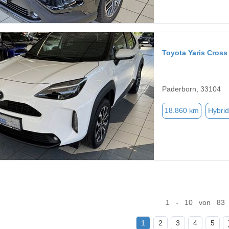
Toyota Yaris Cross
Paderborn, 33104
18.860 km
Hybrid
1 - 10 von 83
1
2
3
4
5