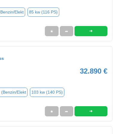
(Benzin/Elekt
85 kw (116 PS)
➜
★
➦
ss
32.890 €
 (Benzin/Elekt
103 kw (140 PS)
➜
★
➦