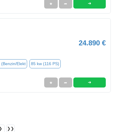
➜
★
➦
24.890 €
 (Benzin/Elekt
85 kw (116 PS)
➜
★
➦
❯
❯❯