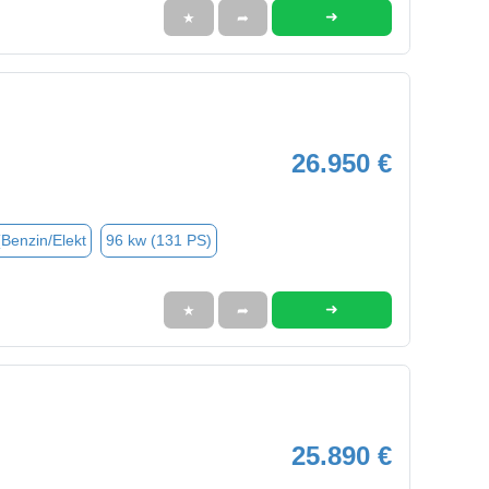
➜
★
➦
26.950 €
(Benzin/Elekt
96 kw (131 PS)
➜
★
➦
25.890 €