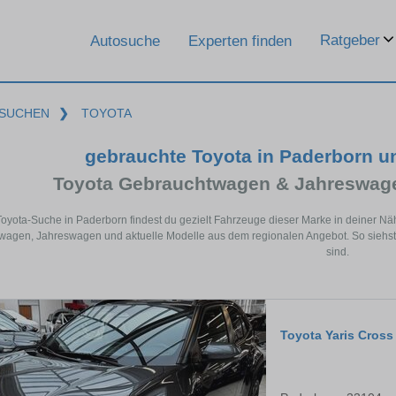
Ratgeber
Autosuche
Experten finden
SUCHEN
❯
TOYOTA
gebrauchte Toyota in Paderborn 
Toyota Gebrauchtwagen & Jahreswage
Toyota-Suche in Paderborn findest du gezielt Fahrzeuge dieser Marke in deiner N
agen, Jahreswagen und aktuelle Modelle aus dem regionalen Angebot. So siehst 
sind.
Toyota Yaris Cross