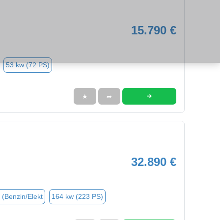
15.790 €
53 kw (72 PS)
➜
★
➦
32.890 €
 (Benzin/Elekt
164 kw (223 PS)