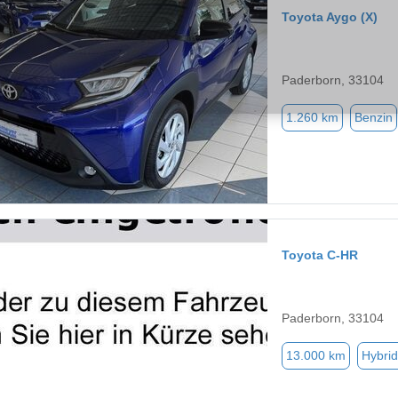
Toyota Aygo (X)
Paderborn, 33104
1.260 km
Benzin
Toyota C-HR
Paderborn, 33104
13.000 km
Hybrid