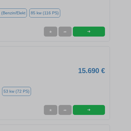
 (Benzin/Elekt
85 kw (116 PS)
➜
★
➦
15.690 €
53 kw (72 PS)
➜
★
➦