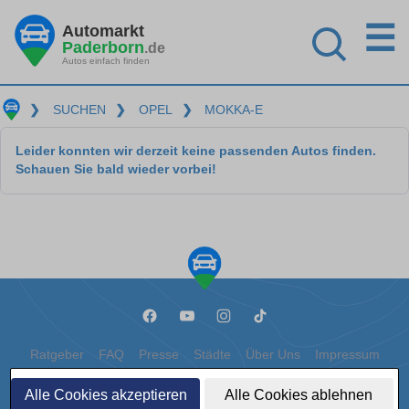
☰
Automarkt
Paderborn
.de
Autos einfach finden
❯
SUCHEN
❯
OPEL
❯
MOKKA-E
Leider konnten wir derzeit keine passenden Autos finden.
Schauen Sie bald wieder vorbei!
Ratgeber
FAQ
Presse
Städte
Über Uns
Impressum
Datenschutz
Cookies
Alle Cookies akzeptieren
Alle Cookies ablehnen