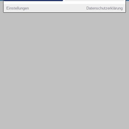
Copyright © 2000 - 2026 | 1A Infosysteme GmbH | Content by: 1a-sites-autos
Einstellungen
Datenschutzerklärung
09.08.2026