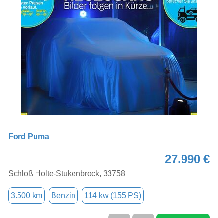
Ford Puma
27.990 €
Schloß Holte-Stukenbrock, 33758
3.500 km
Benzin
114 kw (155 PS)