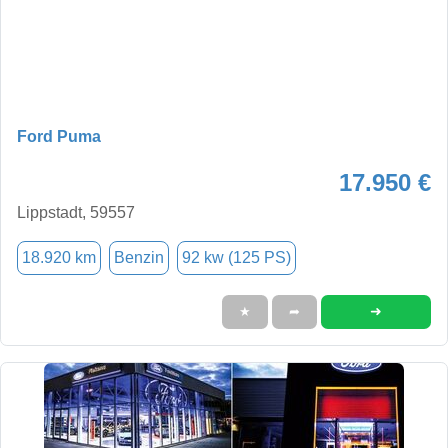
Ford Puma
17.950 €
Lippstadt, 59557
18.920 km
Benzin
92 kw (125 PS)
➜
★
➦