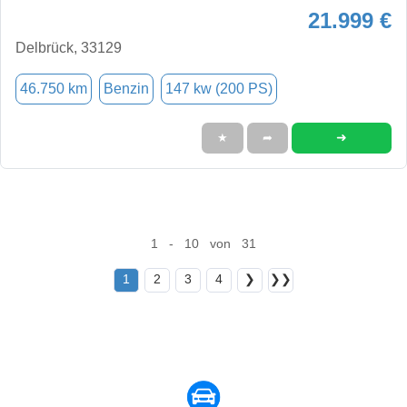
21.999 €
Delbrück, 33129
46.750 km
Benzin
147 kw (200 PS)
➜
★
➦
1 - 10 von 31
1
2
3
4
❯
❯❯