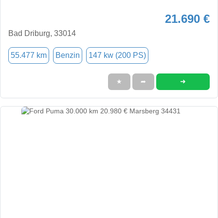
21.690 €
Bad Driburg, 33014
55.477 km
Benzin
147 kw (200 PS)
➜
★
➦