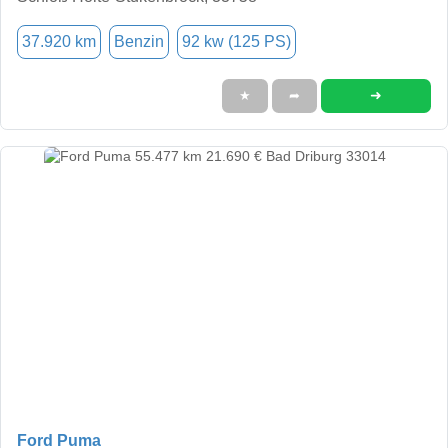
37.920 km
Benzin
92 kw (125 PS)
➜
★
➦
Ford Puma