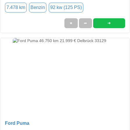
7.478 km
Benzin
92 kw (125 PS)
➜
★
➦
Ford Puma