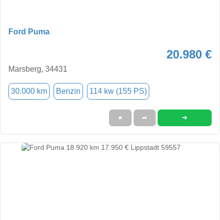
Ford Puma
20.980 €
Marsberg, 34431
30.000 km
Benzin
114 kw (155 PS)
➜
★
➦