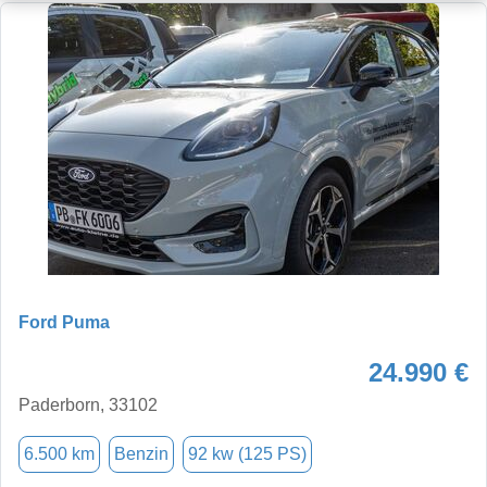
Ford Puma
24.990 €
Paderborn, 33102
6.500 km
Benzin
92 kw (125 PS)