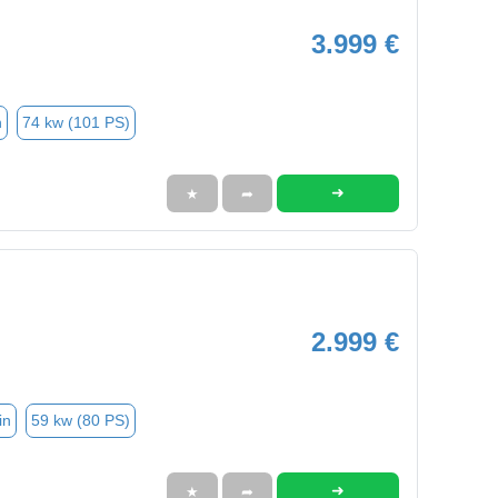
3.999 €
n
74 kw (101 PS)
➜
★
➦
2.999 €
in
59 kw (80 PS)
➜
★
➦