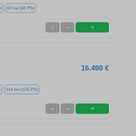
l
63 kw (86 PS)
➜
★
➦
16.490 €
n
114 kw (155 PS)
➜
★
➦