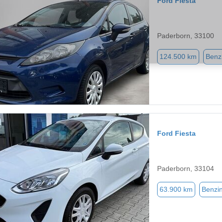
Ford Fiesta
Paderborn, 33100
124.500 km
Benz
Ford Fiesta
Paderborn, 33104
63.900 km
Benzi