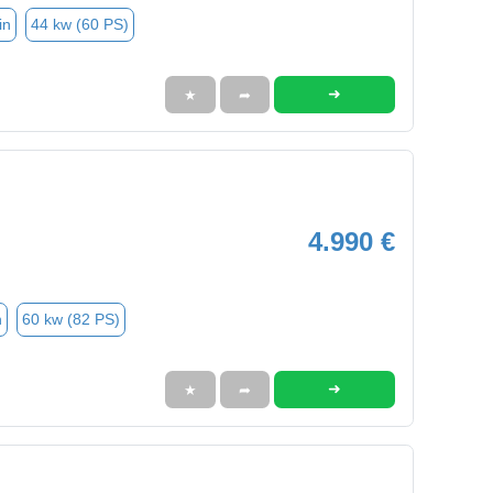
in
44 kw (60 PS)
➜
★
➦
4.990 €
n
60 kw (82 PS)
➜
★
➦