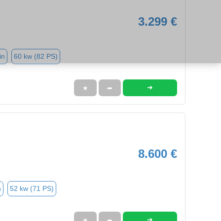
3.299 €
in
60 kw (82 PS)
➜
★
➦
8.600 €
n
52 kw (71 PS)
➜
★
➦