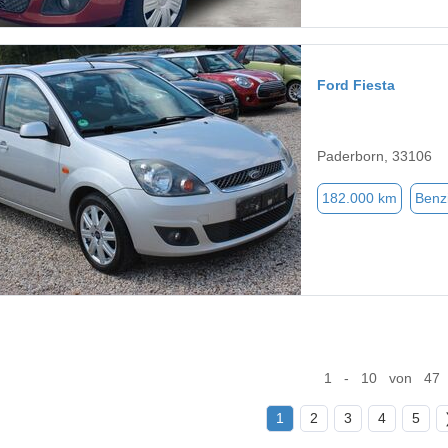
Ford Fiesta
Paderborn, 33106
182.000 km
Benz
1 - 10 von 47
1
2
3
4
5