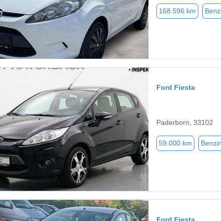
168.596 km
Benz
Ford Fiesta
Paderborn, 33102
59.000 km
Benzi
Ford Fiesta