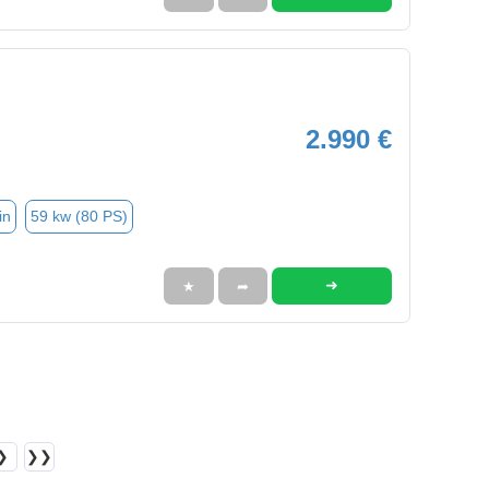
2.990 €
in
59 kw (80 PS)
➜
★
➦
❯
❯❯