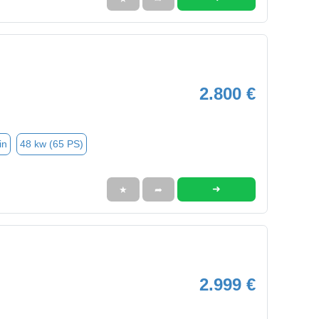
2.800 €
in
48 kw (65 PS)
➜
★
➦
2.999 €