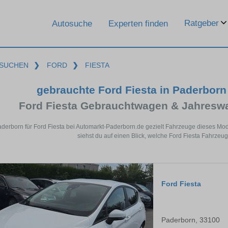
Ratgeber
Autosuche
Experten finden
SUCHEN
❯
FORD
❯
FIESTA
gebrauchte Ford Fiesta in Paderbor
Ford Fiesta Gebrauchtwagen & Jahresw
aderborn für Ford Fiesta bei Automarkt-Paderborn.de gezielt Fahrzeuge dieses Mo
siehst du auf einen Blick, welche Ford Fiesta Fahrzeug
Ford Fiesta
Paderborn, 33100