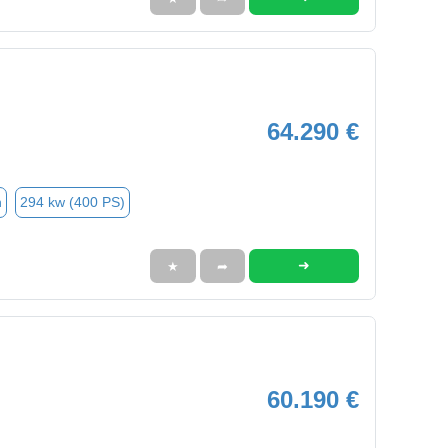
64.290 €
n
294 kw (400 PS)
➜
★
➦
60.190 €