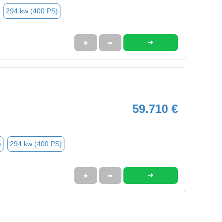
294 kw (400 PS)
➜
★
➦
59.710 €
n
294 kw (400 PS)
➜
★
➦