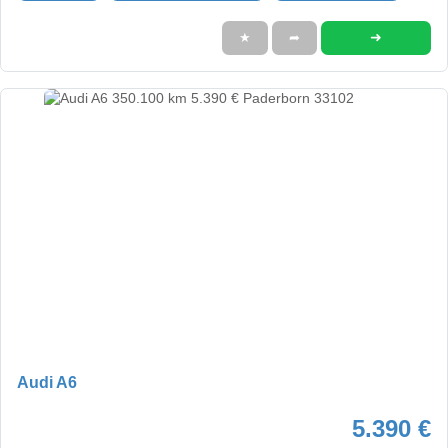
➜
★
➦
Audi A6
5.390 €