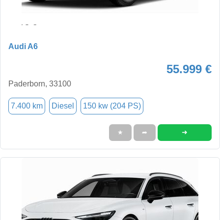
Audi A6
55.999 €
Paderborn, 33100
7.400 km
Diesel
150 kw (204 PS)
➜
★
➦