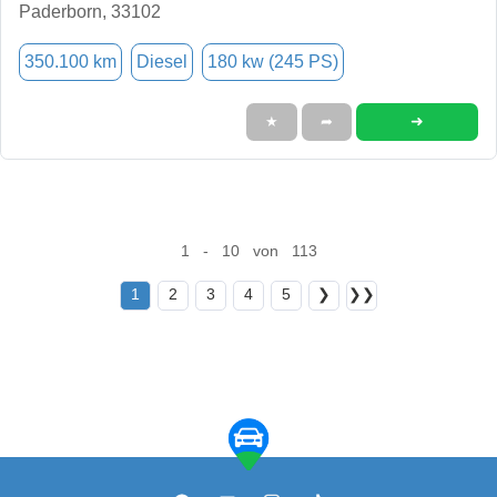
Paderborn, 33102
350.100 km
Diesel
180 kw (245 PS)
➜
★
➦
1 - 10 von 113
1
2
3
4
5
❯
❯❯