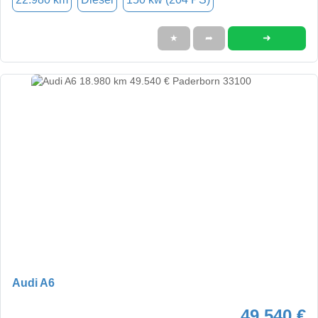
➜
★
➦
Audi A6
49.540 €