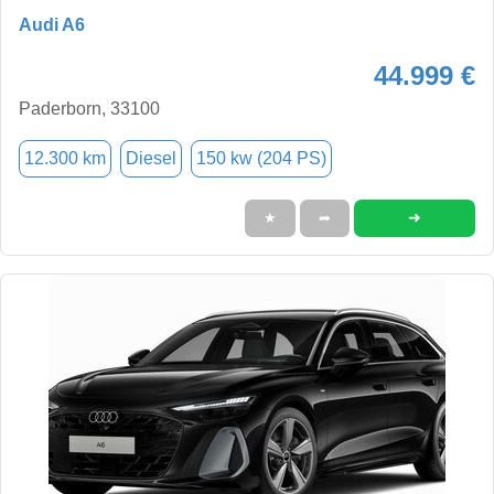
Audi A6
44.999 €
Paderborn, 33100
12.300 km
Diesel
150 kw (204 PS)
➜
★
➦