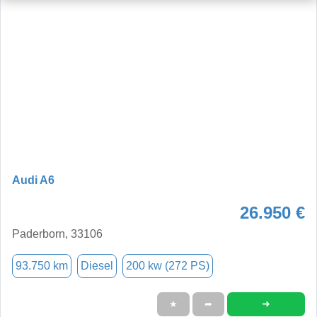
Audi A6
26.950 €
Paderborn, 33106
93.750 km
Diesel
200 kw (272 PS)
➜
★
➦