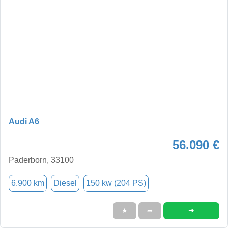
Audi A6
56.090 €
Paderborn, 33100
6.900 km
Diesel
150 kw (204 PS)
➜
★
➦