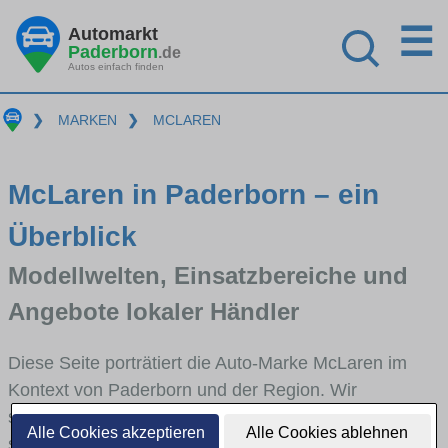
☰
Automarkt
Paderborn
.de
Autos einfach finden
❯
MARKEN
❯
MCLAREN
McLaren in Paderborn – ein
Überblick
Modellwelten, Einsatzbereiche und
Angebote lokaler Händler
Diese Seite porträtiert die Auto-Marke McLaren im
Kontext von Paderborn und der Region. Wir
skizzieren, in welchen Fahrzeugklassen McLaren
Alle Cookies akzeptieren
Alle Cookies ablehnen
stark vertreten ist, welche Modellreihen häufig im