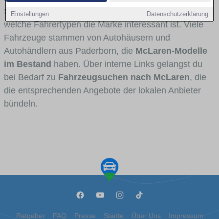
Stadt- und Umlandverkehr zu sehen sind und für
Einstellungen
Datenschutzerklärung
welche Fahrertypen die Marke interessant ist. Viele
Fahrzeuge stammen von Autohäusern und
Autohändlern aus Paderborn, die
McLaren-Modelle
im Bestand
haben. Über interne Links gelangst du
bei Bedarf zu
Fahrzeugsuchen nach McLaren
, die
die entsprechenden Angebote der lokalen Anbieter
bündeln.
Ratgeber
FAQ
Presse
Städte
Über Uns
Impressum