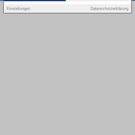
Copyright © 2000 - 2026 | 1A Infosysteme GmbH | Content by: 1a-sites-autos
Einstellungen
Datenschutzerklärung
08.08.2026