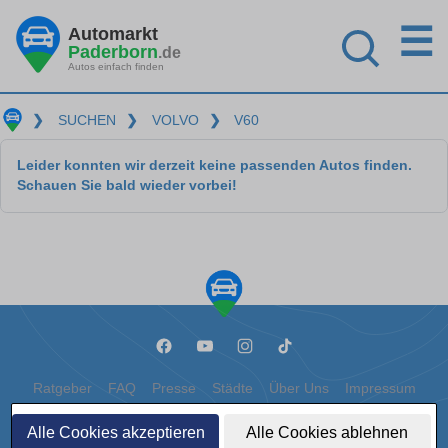
☰
Automarkt
Paderborn
.de
Autos einfach finden
❯
SUCHEN
❯
VOLVO
❯
V60
Leider konnten wir derzeit keine passenden Autos finden.
Schauen Sie bald wieder vorbei!
Ratgeber
FAQ
Presse
Städte
Über Uns
Impressum
Datenschutz
Cookies
Alle Cookies akzeptieren
Alle Cookies ablehnen