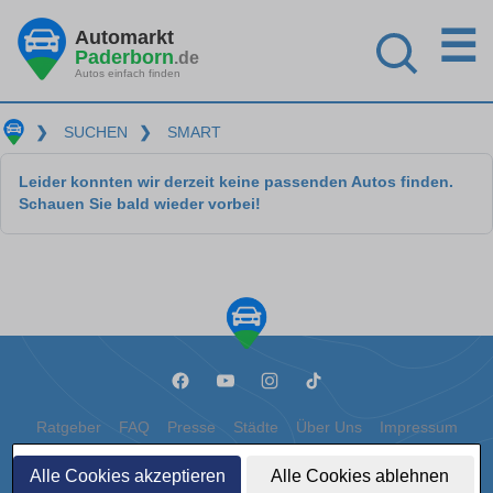
☰
Automarkt
Paderborn
.de
Autos einfach finden
❯
SUCHEN
❯
SMART
Leider konnten wir derzeit keine passenden Autos finden.
Schauen Sie bald wieder vorbei!
Ratgeber
FAQ
Presse
Städte
Über Uns
Impressum
Datenschutz
Cookies
Alle Cookies akzeptieren
Alle Cookies ablehnen