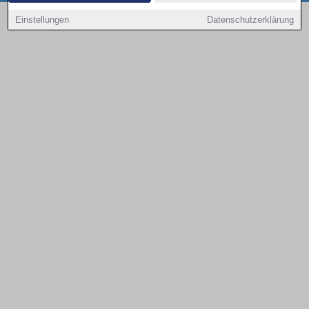
Copyright © 2000 - 2026 | 1A Infosysteme GmbH | Content by: 1a-sites-autos
Einstellungen
Datenschutzerklärung
08.08.2026