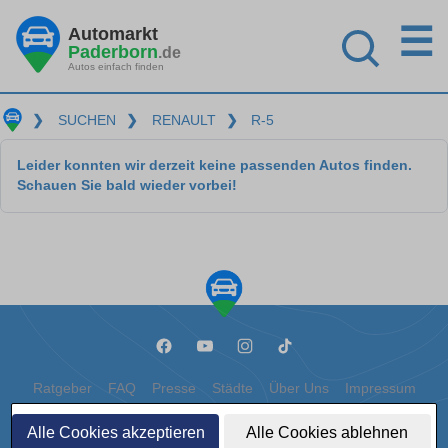
☰
Automarkt
Paderborn
.de
Autos einfach finden
❯
SUCHEN
❯
RENAULT
❯
R-5
Leider konnten wir derzeit keine passenden Autos finden.
Schauen Sie bald wieder vorbei!
Ratgeber
FAQ
Presse
Städte
Über Uns
Impressum
Datenschutz
Cookies
Alle Cookies akzeptieren
Alle Cookies ablehnen