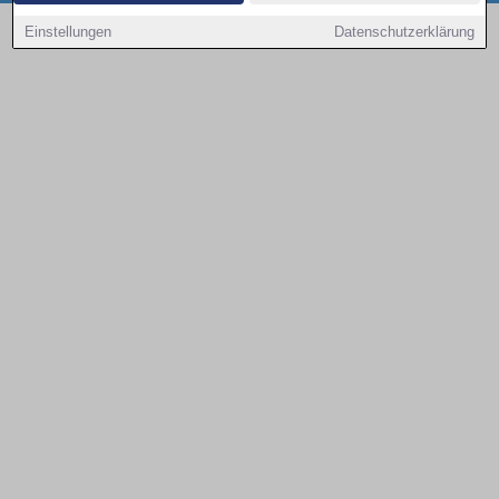
Copyright © 2000 - 2026 | 1A Infosysteme GmbH | Content by: 1a-sites-autos
Einstellungen
Datenschutzerklärung
08.08.2026