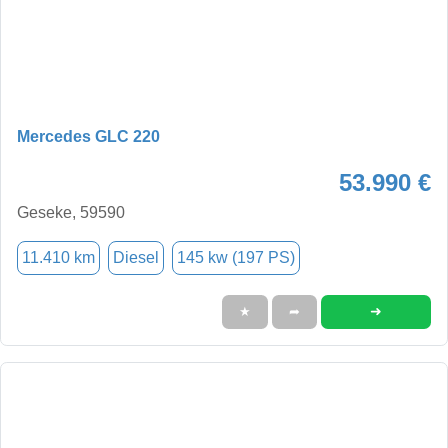
Mercedes GLC 220
53.990 €
Geseke, 59590
11.410 km
Diesel
145 kw (197 PS)
➜
★
➦