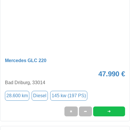
Mercedes GLC 220
47.990 €
Bad Driburg, 33014
28.600 km
Diesel
145 kw (197 PS)
➜
★
➦