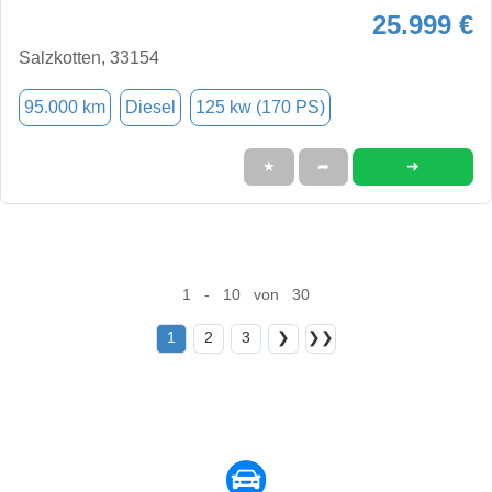
25.999 €
Salzkotten, 33154
95.000 km
Diesel
125 kw (170 PS)
➜
★
➦
1 - 10 von 30
1
2
3
❯
❯❯