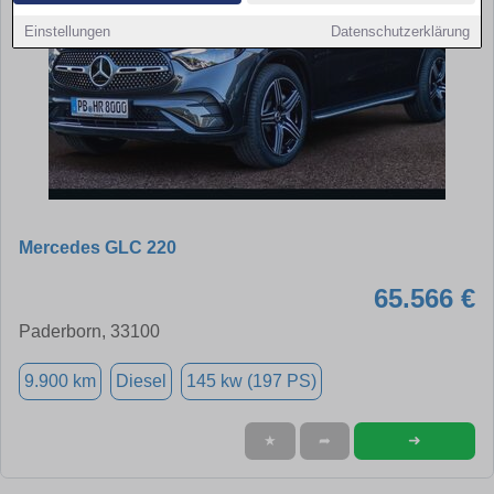
Einstellungen
Datenschutzerklärung
Mercedes GLC 220
65.566 €
Paderborn, 33100
9.900 km
Diesel
145 kw (197 PS)
➜
★
➦