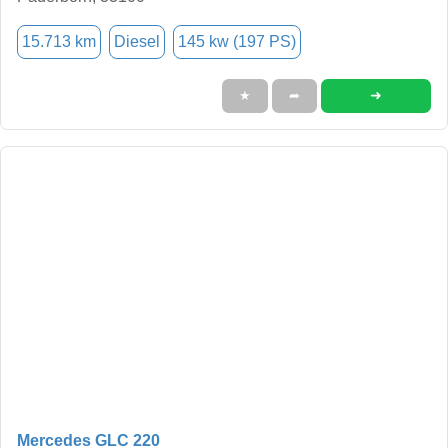
15.713 km
Diesel
145 kw (197 PS)
➜
★
➦
Mercedes GLC 220