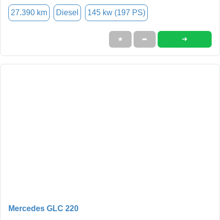
27.390 km
Diesel
145 kw (197 PS)
➜
★
➦
Mercedes GLC 220