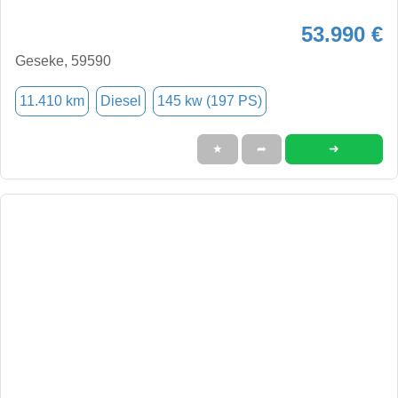
53.990 €
Geseke, 59590
11.410 km
Diesel
145 kw (197 PS)
➜
★
➦