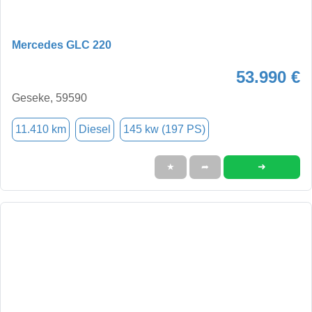
Mercedes GLC 220
53.990 €
Geseke, 59590
11.410 km
Diesel
145 kw (197 PS)
➜
★
➦