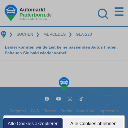
☰
Automarkt
Paderborn
.de
Autos einfach finden
❯
SUCHEN
❯
MERCEDES
❯
GLA-220
Leider konnten wir derzeit keine passenden Autos finden.
Schauen Sie bald wieder vorbei!
Ratgeber
FAQ
Presse
Städte
Über Uns
Impressum
Datenschutz
Cookies
Alle Cookies akzeptieren
Alle Cookies ablehnen