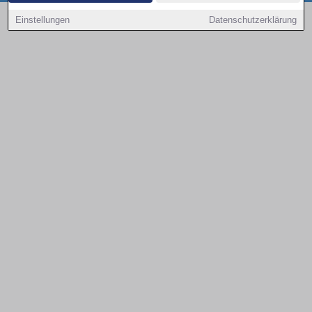
Copyright © 2000 - 2026 | 1A Infosysteme GmbH | Content by: 1a-sites-autos
Einstellungen
Datenschutzerklärung
09.08.2026