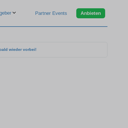
geber
Partner Events
Anbieten
bald wieder vorbei!