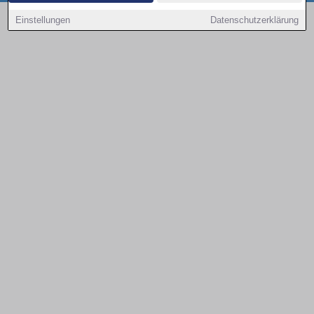
Copyright © 2000 - 2026 | 1A Infosysteme GmbH | Content by: 1a-sites-autos
Einstellungen
Datenschutzerklärung
08.08.2026