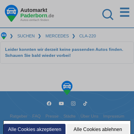
☰
Automarkt
Paderborn
.de
Autos einfach finden
❯
SUCHEN
❯
MERCEDES
❯
CLA-220
Leider konnten wir derzeit keine passenden Autos finden.
Schauen Sie bald wieder vorbei!
Ratgeber
FAQ
Presse
Städte
Über Uns
Impressum
Datenschutz
Cookies
Alle Cookies akzeptieren
Alle Cookies ablehnen