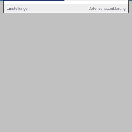
Copyright © 2000 - 2026 | 1A Infosysteme GmbH | Content by: 1a-sites-autos
Einstellungen
Datenschutzerklärung
08.08.2026