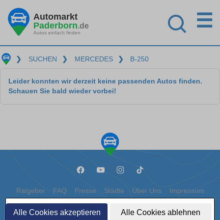
☰
Automarkt
Paderborn
.de
Autos einfach finden
❯
SUCHEN
❯
MERCEDES
❯
B-250
Leider konnten wir derzeit keine passenden Autos finden.
Schauen Sie bald wieder vorbei!
Ratgeber
FAQ
Presse
Städte
Über Uns
Impressum
Datenschutz
Cookies
Alle Cookies akzeptieren
Alle Cookies ablehnen