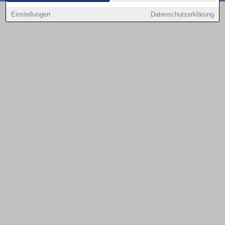
Copyright © 2000 - 2026 | 1A Infosysteme GmbH | Content by: 1a-sites-autos
Einstellungen
Datenschutzerklärung
07.08.2026