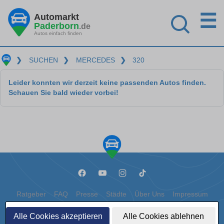
☰
Automarkt
Paderborn
.de
Autos einfach finden
❯
SUCHEN
❯
MERCEDES
❯
320
Leider konnten wir derzeit keine passenden Autos finden.
Schauen Sie bald wieder vorbei!
Ratgeber
FAQ
Presse
Städte
Über Uns
Impressum
Datenschutz
Cookies
Alle Cookies akzeptieren
Alle Cookies ablehnen