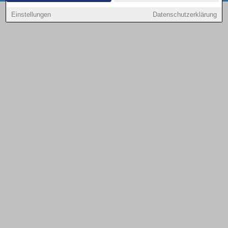
Copyright © 2000 - 2026 | 1A Infosysteme GmbH | Content by: 1a-sites-autos
Einstellungen
Datenschutzerklärung
09.08.2026