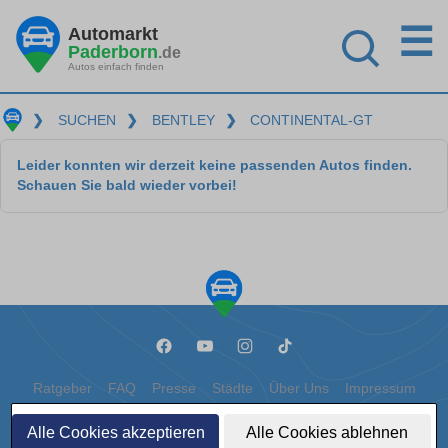
☰
Automarkt
Paderborn
.de
Autos einfach finden
❯
SUCHEN
❯
BENTLEY
❯
CONTINENTAL-GT
Leider konnten wir derzeit keine passenden Autos finden.
Schauen Sie bald wieder vorbei!
Ratgeber
FAQ
Presse
Städte
Über Uns
Impressum
Datenschutz
Cookies
Alle Cookies akzeptieren
Alle Cookies ablehnen