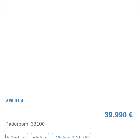
VW ID.4
39.990 €
Paderborn, 33100
5.150 km
Elektro
125 kw (170 PS)