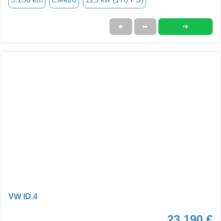
➜
★
➦
VW ID.4
23.190 €