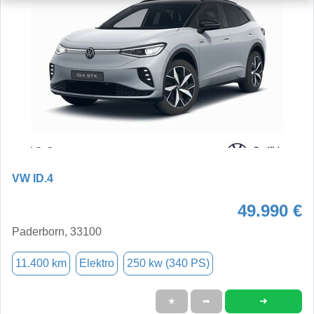
VW ID.4
49.990 €
Paderborn, 33100
11.400 km
Elektro
250 kw (340 PS)
➜
★
➦