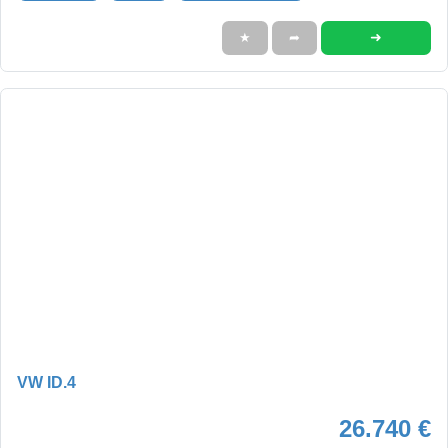
➜
★
➦
VW ID.4
26.740 €