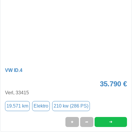
VW ID.4
35.790 €
Verl, 33415
19.571 km
Elektro
210 kw (286 PS)
➜
★
➦