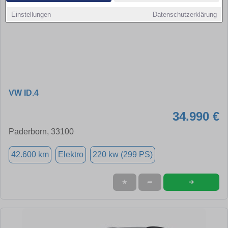
Einstellungen
Datenschutzerklärung
VW ID.4
34.990 €
Paderborn, 33100
42.600 km
Elektro
220 kw (299 PS)
➜
★
➦