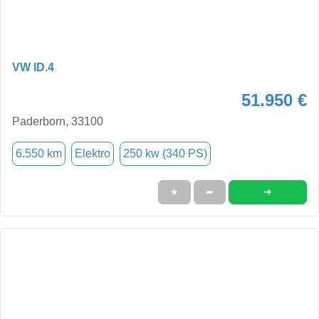
VW ID.4
51.950 €
Paderborn, 33100
6.550 km
Elektro
250 kw (340 PS)
➜
★
➦