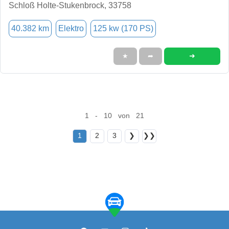
Schloß Holte-Stukenbrock, 33758
40.382 km
Elektro
125 kw (170 PS)
➜
★
➦
1 - 10 von 21
1
2
3
❯
❯❯