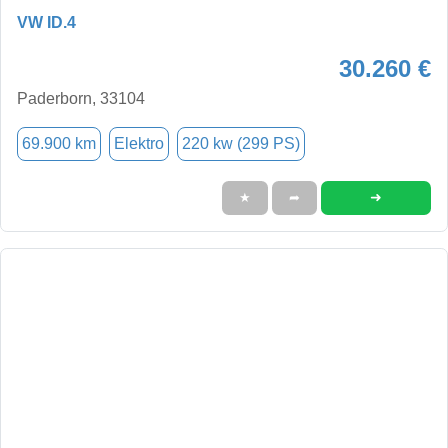
VW ID.4
30.260 €
Paderborn, 33104
69.900 km
Elektro
220 kw (299 PS)
➜
★
➦