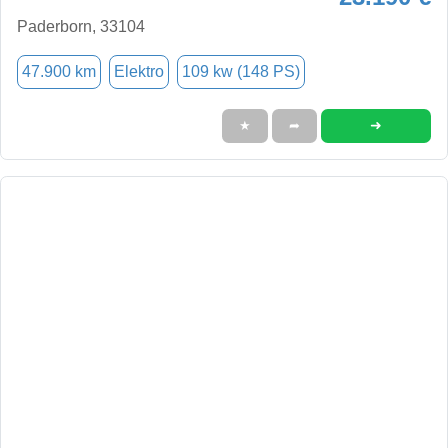
Paderborn, 33104
47.900 km
Elektro
109 kw (148 PS)
➜
★
➦