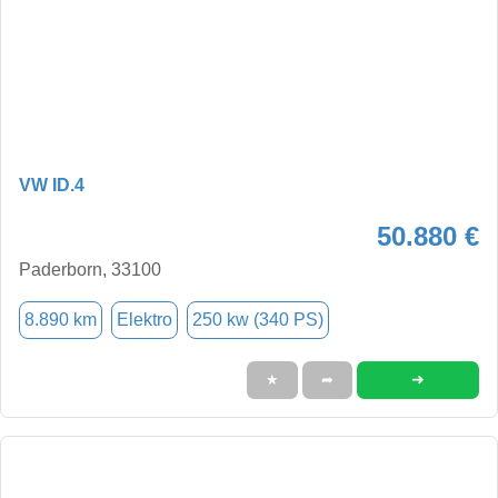
VW ID.4
50.880 €
Paderborn, 33100
8.890 km
Elektro
250 kw (340 PS)
➜
★
➦