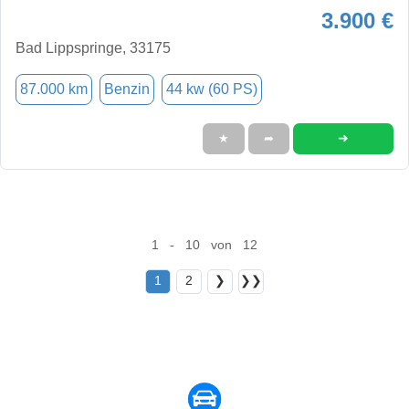
3.900 €
Bad Lippspringe, 33175
87.000 km
Benzin
44 kw (60 PS)
➜
★
➦
1 - 10 von 12
1
2
❯
❯❯