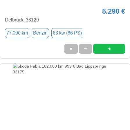
5.290 €
Delbrück, 33129
77.000 km
Benzin
63 kw (86 PS)
➜
★
➦