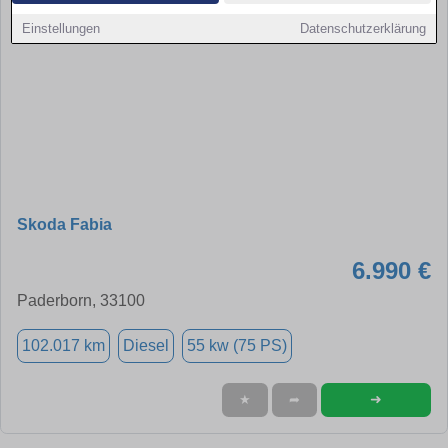
Einstellungen
Datenschutzerklärung
Skoda Fabia
6.990 €
Paderborn, 33100
102.017 km
Diesel
55 kw (75 PS)
➜
★
➦