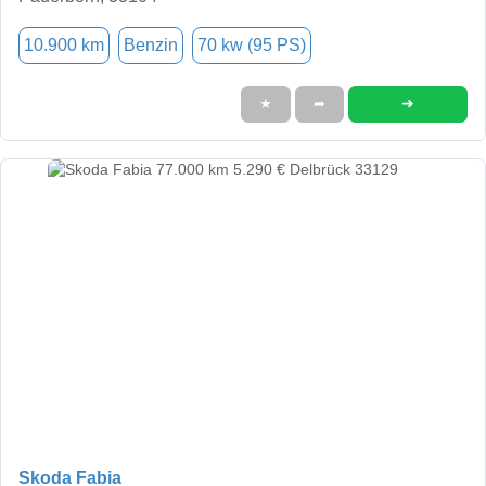
10.900 km
Benzin
70 kw (95 PS)
➜
★
➦
Skoda Fabia