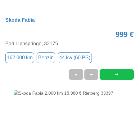
Skoda Fabia
999 €
Bad Lippspringe, 33175
162.000 km
Benzin
44 kw (60 PS)
➜
★
➦