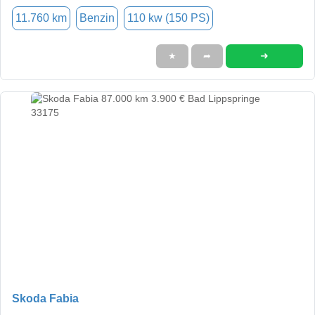
11.760 km
Benzin
110 kw (150 PS)
➜
★
➦
Skoda Fabia