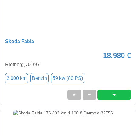
Skoda Fabia
18.980 €
Rietberg, 33397
2.000 km
Benzin
59 kw (80 PS)
➜
★
➦