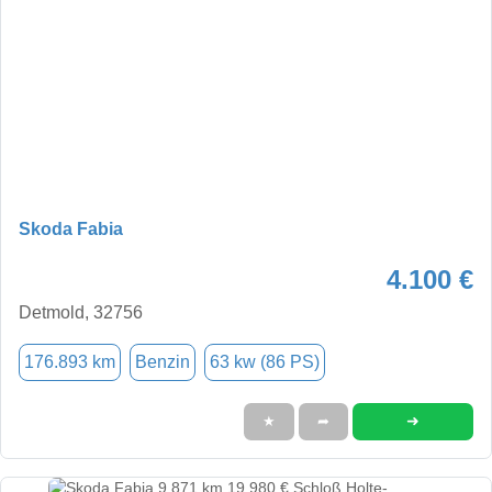
Skoda Fabia
4.100 €
Detmold, 32756
176.893 km
Benzin
63 kw (86 PS)
➜
★
➦