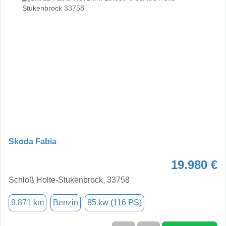
Skoda Fabia
19.980 €
Schloß Holte-Stukenbrock, 33758
9.871 km
Benzin
85 kw (116 PS)