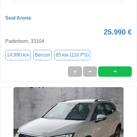
Seat Arona
25.990 €
Paderborn, 33104
14.990 km
Benzin
85 kw (116 PS)
➜
★
➦