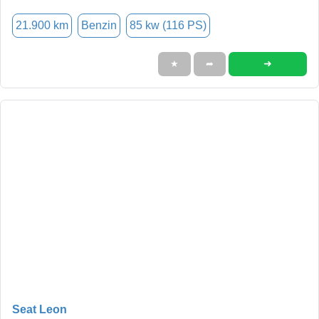
21.900 km
Benzin
85 kw (116 PS)
➜
★
➦
Seat Leon