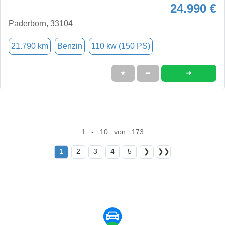
24.990 €
Paderborn, 33104
21.790 km
Benzin
110 kw (150 PS)
➜
★
➦
1 - 10 von 173
1
2
3
4
5
❯
❯❯