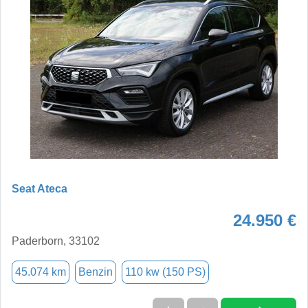
Seat Ateca
24.950 €
Paderborn, 33102
45.074 km
Benzin
110 kw (150 PS)