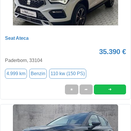
Seat Ateca
35.390 €
Paderborn, 33104
4.999 km
Benzin
110 kw (150 PS)
➜
★
➦