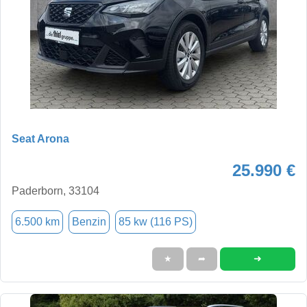
Seat Arona
25.990 €
Paderborn, 33104
6.500 km
Benzin
85 kw (116 PS)
➜
★
➦