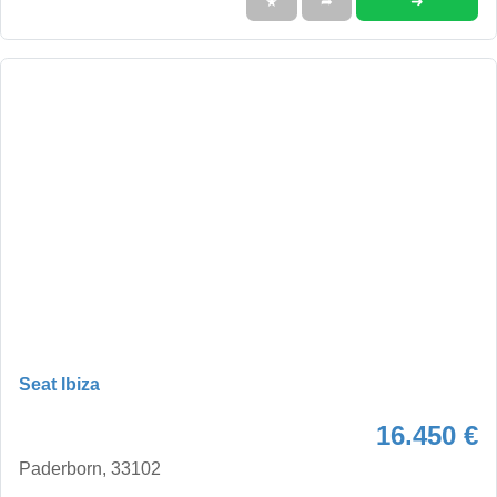
➜
★
➦
Seat Ibiza
16.450 €
Paderborn, 33102