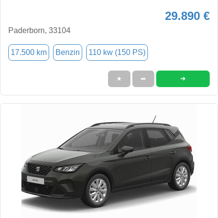
29.890 €
Paderborn, 33104
17.500 km
Benzin
110 kw (150 PS)
➜
★
➦