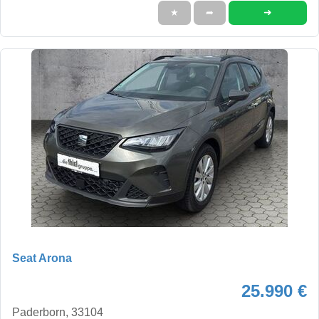
➜
★
➦
Seat Arona
25.990 €
Paderborn, 33104