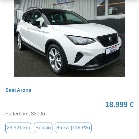
Seat Arona
18.999 €
Paderborn, 33106
29.521 km
Benzin
85 kw (116 PS)