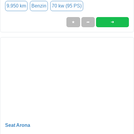
9.950 km
Benzin
70 kw (95 PS)
➜
★
➦
Seat Arona