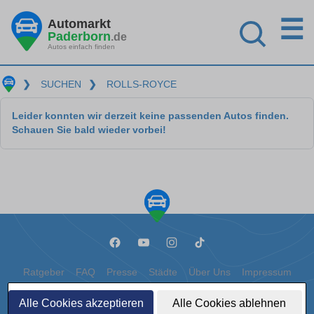
☰
Automarkt
Paderborn
.de
Autos einfach finden
❯
SUCHEN
❯
ROLLS-ROYCE
Leider konnten wir derzeit keine passenden Autos finden.
Schauen Sie bald wieder vorbei!
Ratgeber
FAQ
Presse
Städte
Über Uns
Impressum
Datenschutz
Cookies
Alle Cookies akzeptieren
Alle Cookies ablehnen