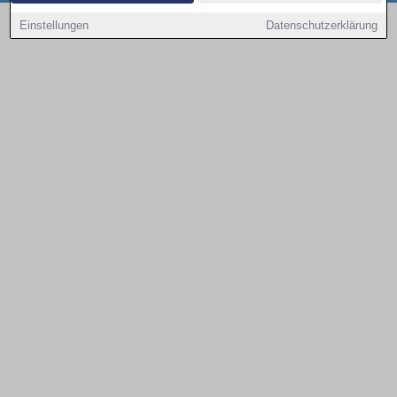
Copyright © 2000 - 2026 | 1A Infosysteme GmbH | Content by: 1a-sites-autos
Einstellungen
Datenschutzerklärung
09.08.2026