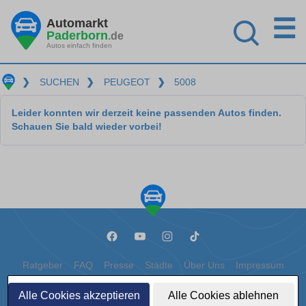
☰
Automarkt
Paderborn
.de
Autos einfach finden
❯
SUCHEN
❯
PEUGEOT
❯
5008
Leider konnten wir derzeit keine passenden Autos finden.
Schauen Sie bald wieder vorbei!
Ratgeber
FAQ
Presse
Städte
Über Uns
Impressum
Datenschutz
Cookies
Alle Cookies akzeptieren
Alle Cookies ablehnen