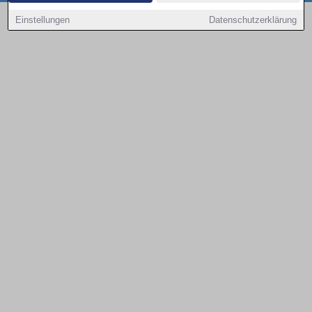
Copyright © 2000 - 2026 | 1A Infosysteme GmbH | Content by: 1a-sites-autos
Einstellungen
Datenschutzerklärung
08.08.2026