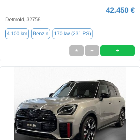
42.450 €
Detmold, 32758
4.100 km
Benzin
170 kw (231 PS)
➜
★
➦