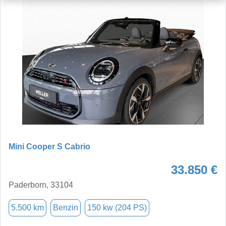
Mini Cooper S Cabrio
33.850 €
Paderborn, 33104
5.500 km
Benzin
150 kw (204 PS)