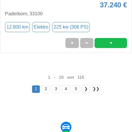
37.240 €
Paderborn, 33100
12.800 km
Elektro
225 kw (306 PS)
➜
★
➦
1 - 10 von 115
1
2
3
4
5
❯
❯❯