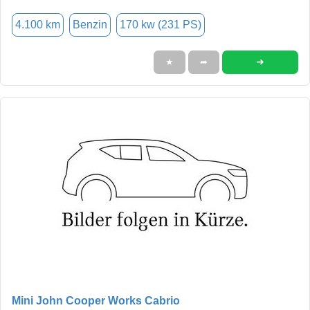
4.100 km
Benzin
170 kw (231 PS)
➜
★
➦
Mini John Cooper Works Cabrio