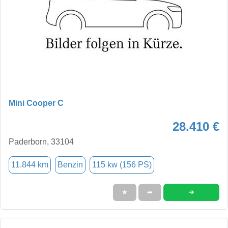
Mini Cooper C
28.410 €
Paderborn, 33104
11.844 km
Benzin
115 kw (156 PS)
➜
★
➦