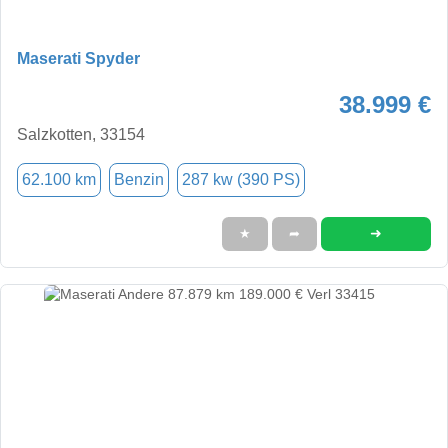
Maserati Spyder
38.999 €
Salzkotten, 33154
62.100 km
Benzin
287 kw (390 PS)
➜
★
➦