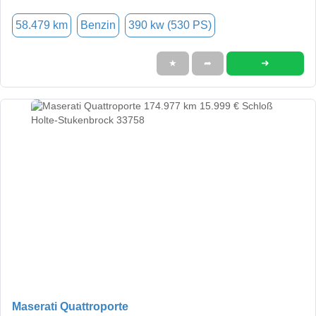
58.479 km
Benzin
390 kw (530 PS)
➜
★
➦
Maserati Quattroporte