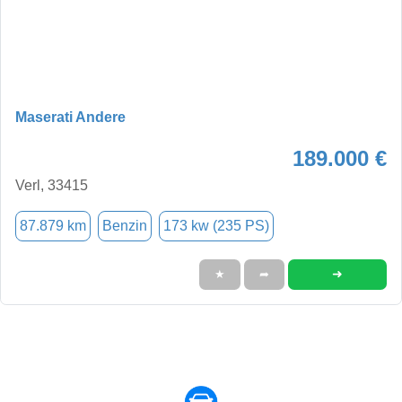
Maserati Andere
189.000 €
Verl, 33415
87.879 km
Benzin
173 kw (235 PS)
➜
★
➦