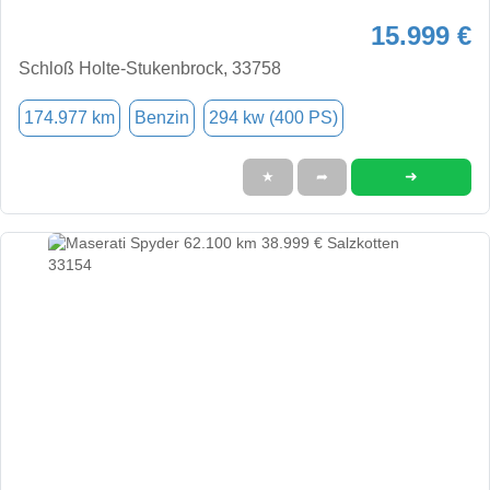
15.999 €
Schloß Holte-Stukenbrock, 33758
174.977 km
Benzin
294 kw (400 PS)
➜
★
➦