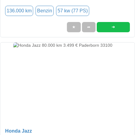
136.000 km
Benzin
57 kw (77 PS)
➜
★
➦
Honda Jazz