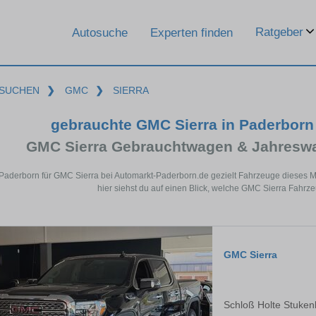
Ratgeber
Autosuche
Experten finden
SUCHEN
❯
GMC
❯
SIERRA
gebrauchte GMC Sierra in Paderbor
GMC Sierra Gebrauchtwagen & Jahreswa
 Paderborn für GMC Sierra bei Automarkt-Paderborn.de gezielt Fahrzeuge dieses
hier siehst du auf einen Blick, welche GMC Sierra Fahrz
GMC Sierra
Schloß Holte Stuken