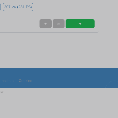
207 kw (281 PS)
➜
★
➦
enschutz
Cookies
026