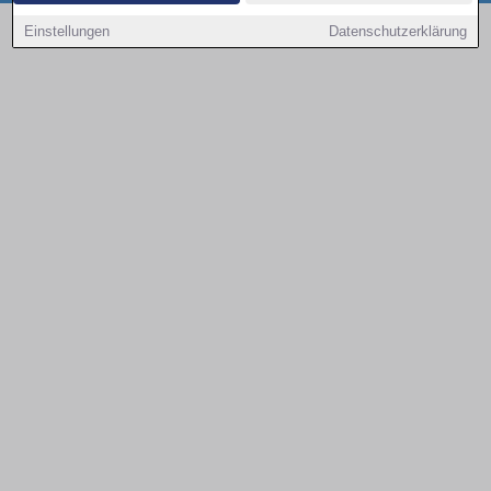
Copyright © 2000 - 2026 | 1A Infosysteme GmbH | Content by: 1a-sites-autos
Einstellungen
Datenschutzerklärung
07.08.2026