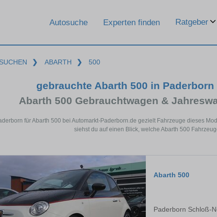
Ratgeber
Autosuche
Experten finden
SUCHEN
❯
ABARTH
❯
500
gebrauchte Abarth 500 in Paderborn
Abarth 500 Gebrauchtwagen & Jahreswa
aderborn für Abarth 500 bei Automarkt-Paderborn.de gezielt Fahrzeuge dieses Mo
siehst du auf einen Blick, welche Abarth 500 Fahrzeug
Abarth 500
Paderborn Schloß-N