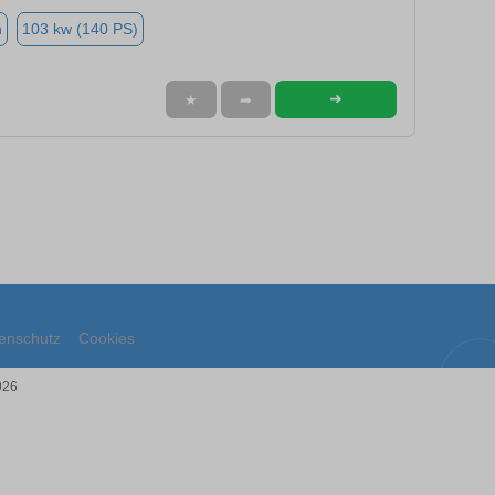
n
103 kw (140 PS)
➜
★
➦
enschutz
Cookies
026